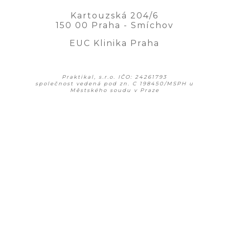
Kartouzská 204/6
150 00 Praha - Smíchov
EUC Klinika Praha
Praktikal, s.r.o. IČO: 24261793
společnost vedená pod zn. C 198450/MSPH u
Městského soudu v Praze
+420 730 530 023